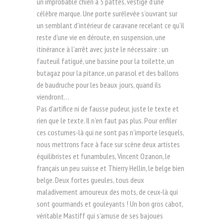
un improbable chien à 5 pattes, vestige d’une
célèbre marque. Une porte surélevée s’ouvrant sur
un semblant d’intérieur de caravane recelant ce qu’il
reste d’une vie en déroute, en suspension, une
itinérance à l’arrêt avec juste le nécessaire : un
fauteuil fatigué, une bassine pour la toilette, un
butagaz pour la pitance, un parasol et des ballons
de baudruche pour les beaux jours, quand ils
viendront…
Pas d’artifice ni de fausse pudeur, juste le texte et
rien que le texte. Il n’en faut pas plus. Pour enfiler
ces costumes-là qui ne sont pas n’importe lesquels,
nous mettrons face à face sur scène deux artistes
équilibristes et funambules, Vincent Ozanon, le
français un peu suisse et Thierry Hellin, le belge bien
belge. Deux fortes gueules, tous deux
maladivement amoureux des mots, de ceux-là qui
sont gourmands et gouleyants ! Un bon gros cabot,
véritable Mastiff qui s’amuse de ses bajoues