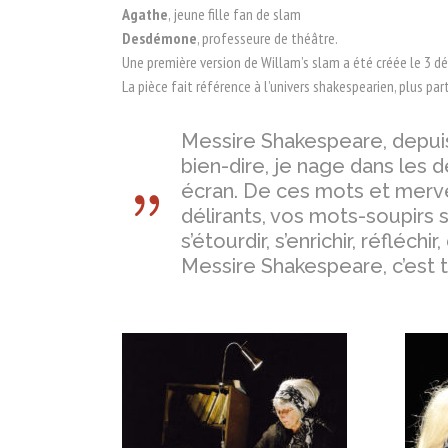
Agathe
, jeune fille fan de slam
Desdémone
, professeure de théâtre.
Une première version de Willam’s slam a été créée le 3 d
La pièce fait référence à l’univers shakespearien, plus pa
Messire Shakespeare, depuis
bien-dire, je nage dans les 
écran. De ces mots et merveil
délirants, vos mots-soupirs 
s’étourdir, s’enrichir, réfléchir
Messire Shakespeare, c’est 