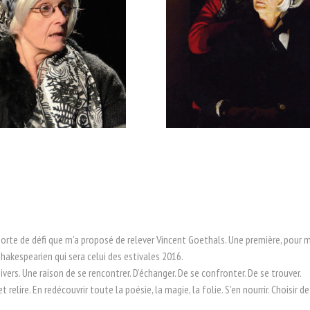
sorte de défi que m’a proposé de relever Vincent Goethals. Une première, pour m
shakespearien qui sera celui des estivales 2016.
vers. Une raison de se rencontrer. D’échanger. De se confronter. De se trouver.
 relire. En redécouvrir toute la poésie, la magie, la folie. S’en nourrir. Choisir