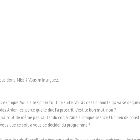
vous donc, Miss ? Vous m’intriguez.
s explique. Vous allez piger tout de suite. Voilà : c’est quand la go va se déguis
des Ardennes, parce que le duc l’a proscrit, c’est le bon mot, non ?
e va tout de même pas sauter du coq à l’âne à chaque séance ! Un peu de constanc
z-vous que ce soit à vous de décider du programme ?
hance. Je suis d’excellente humeur, today. On essaiera de revenir vers Juliette 