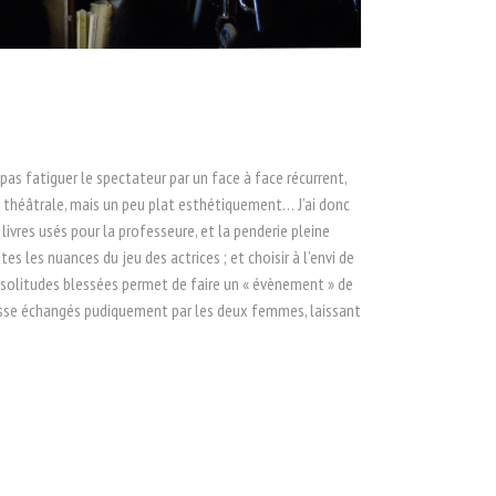
as fatiguer le spectateur par un face à face récurrent,
e théâtrale, mais un peu plat esthétiquement… J’ai donc
livres usés pour la professeure, et la penderie pleine
s les nuances du jeu des actrices ; et choisir à l’envi de
ux solitudes blessées permet de faire un « évènement » de
dresse échangés pudiquement par les deux femmes, laissant