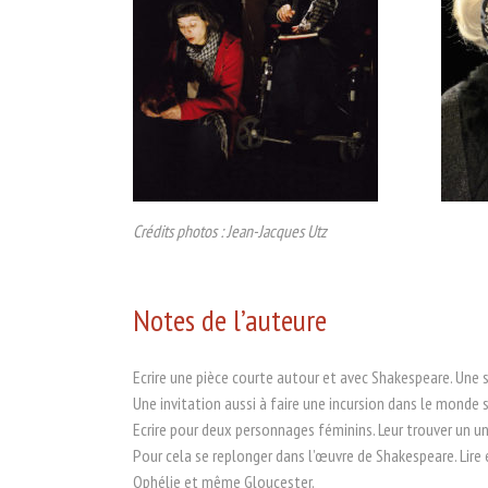
Crédits photos : Jean-Jacques Utz
Notes de l’auteure
Ecrire une pièce courte autour et avec Shakespeare. Une 
Une invitation aussi à faire une incursion dans le monde 
Ecrire pour deux personnages féminins. Leur trouver un uni
Pour cela se replonger dans l’œuvre de Shakespeare. Lire et
Ophélie et même Gloucester.