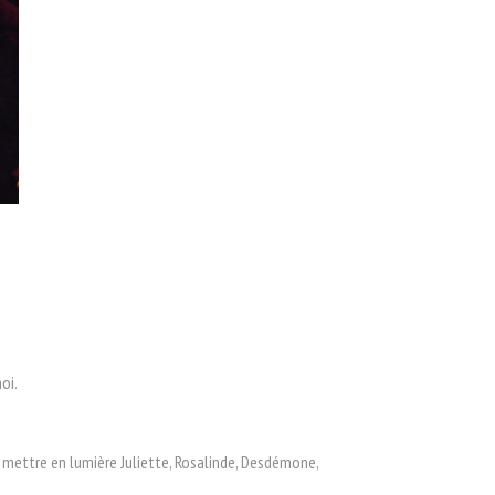
oi.
 de mettre en lumière Juliette, Rosalinde, Desdémone,