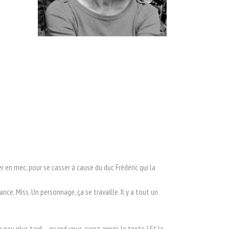
er en mec, pour se casser à cause du duc Frédéric qui la
e, Miss. Un personnage, ça se travaille. Il y a tout un
un peu plus tard… quand vous aurez appris le texte ! Et le