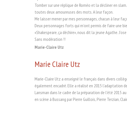
Tomber sur une réplique de Roméo et la décliner en slam. 
toutes deux amoureuses des mots. A leur façon.
Me laisser mener par mes personnages, chacun à leur façon 
Deux personnages forts qui m’ont permis de faire une bien
«Shakespeare, ça déchire», nous dit la jeune Agathe. J’os
Sans modération !!
Marie-Claire Utz
Marie Claire Utz
Marie-Claire Utz a enseigné le français dans divers collège
également encadré. Elle a réalisé en 2015 l’adaptation d
Lansman dans le cadre de la préparation de l’été 2015 au
en scène à Bussang par Pierre Guillois, Pierre Terzian, Cl