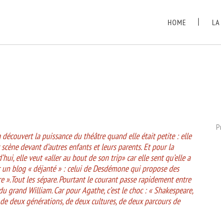
HOME
LA
P
a découvert la puissance du théâtre quand elle était petite : elle
r scène devant d’autres enfants et leurs parents. Et pour la
’hui, elle veut «aller au bout de son trip» car elle sent qu’elle a
sur un blog « déjanté » : celui de Desdémone qui propose des
tre ».Tout les sépare. Pourtant le courant passe rapidement entre
u grand William. Car pour Agathe, c’est le choc : « Shakespeare,
re de deux générations, de deux cultures, de deux parcours de