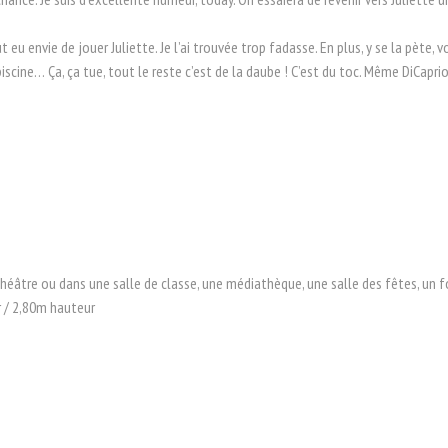
tout eu envie de jouer Juliette. Je l’ai trouvée trop fadasse. En plus, y se la pète,
 piscine… Ça, ça tue, tout le reste c’est de la daube ! C’est du toc. Même DiCaprio
éâtre ou dans une salle de classe, une médiathèque, une salle des fêtes, un f
 / 2,80m hauteur