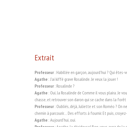
Extrait
Professeur
: Habillée en garçon, aujourd’hui ? Qui êtes-
Agathe
: J’ai kiffé grave Rosalinde. Je veux la jouer !
Professeur
: Rosalinde ?
Agathe
: Oui, la Rosalinde de Comme il vous plaira. Je vou
chasse, et retrouver son daron qui se cache dans la forêt 
Professeur
: Oubliés, déjà, Juliette et son Roméo ? On n
chemin à parcourir… Des efforts à fournir. Et puis, croye
Agathe
: Aujourd’hui, oui.
Professeur
: Agathe, la décideuse! Bon, vous avez de la c