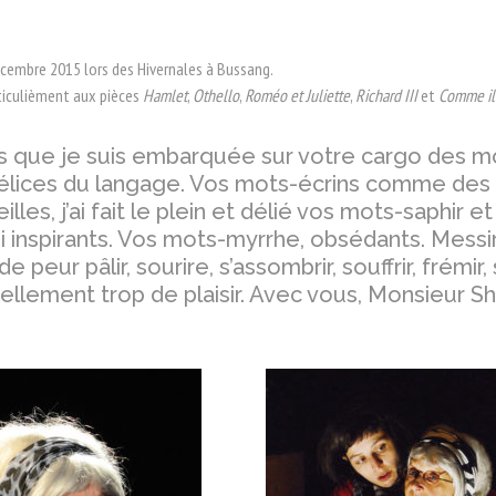
écembre 2015 lors des Hivernales à Bussang.
rticulièment aux pièces
Hamlet
,
Othello
,
Roméo et Juliette
,
Richard III
et
Comme il 
 que je suis embarquée sur votre cargo des mo
délices du langage. Vos mots-écrins comme des c
les, j’ai fait le plein et délié vos mots-saphir e
si inspirants. Vos mots-myrrhe, obsédants. Messi
, de peur pâlir, sourire, s’assombrir, souffrir, frémir,
tellement trop de plaisir. Avec vous, Monsieur 