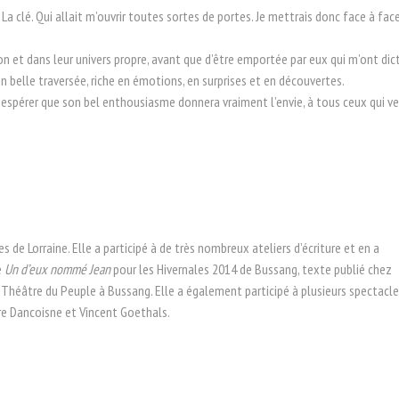
La clé. Qui allait m’ouvrir toutes sortes de portes. Je mettrais donc face à fa
et dans leur univers propre, avant que d’être emportée par eux qui m’ont dicté l
 belle traversée, riche en émotions, en surprises et en découvertes.
e espérer que son bel enthousiasme donnera vraiment l’envie, à tous ceux qui ve
s de Lorraine. Elle a participé à de très nombreux ateliers d’écriture et en a
e
Un d’eux nommé Jean
pour les Hivernales 2014 de Bussang, texte publié chez
 Théâtre du Peuple à Bussang. Elle a également participé à plusieurs spectacl
aire Dancoisne et Vincent Goethals.