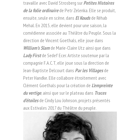
travaille avec David Strosberg sur
Petites Histoires
de la folie ordinaire
de Petr Zelenka. Elle se produit,
ensuite, seule en scène, dans
El Kouds
de Réhab
Mehal. En 2015, elle devient pour une saison, la
comédienne associée au Théâtre du Peuple. Sous la
direction de Vincent Goethals, elle joue dans
William’s Slam
de Marie-Claire Utz ainsi que dans
Lady First
de Sedef Ecer. Artiste soutenue par la
compagnie F.A.C.T, elle joue sous la direction de
Jean-Baptiste Delcourt dans
Par les Villages
de
Peter Handke. Elle collabore étroitement avec
Clément Goethals pour la création de
L’empreinte
du vertige
, ainsi que sur le plateau dans
Traces
d’étoiles
de Cindy Lou Johnson, projets présentés
aux Estivales 2017 du Théâtre du peuple.