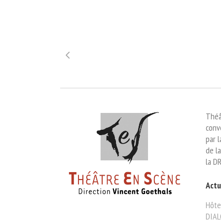
Théâ
conv
par 
de la
la D
Actu
Hôte
DIAL