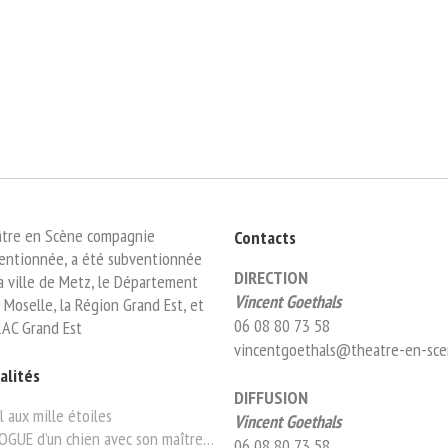
tre en Scène compagnie
Contacts
entionnée, a été subventionnée
DIRECTION
la ville de Metz, le Département
Vincent Goethals
 Moselle, la Région Grand Est, et
06 08 80 73 58
RAC Grand Est
vincentgoethals@theatre-en-sce
alités
DIFFUSION
l aux mille étoiles
Vincent Goethals
OGUE d’un chien avec son maître…
06 08 80 73 58